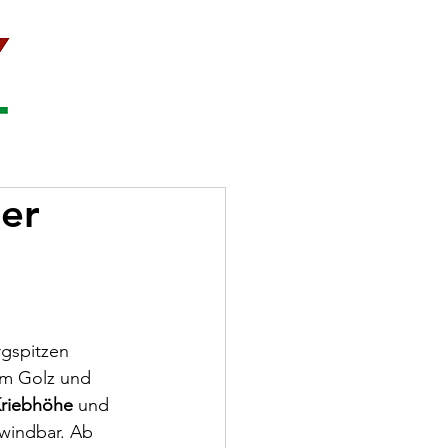
der
rgspitzen 
dem Golz und 
riebhöhe
 und 
windbar. Ab 