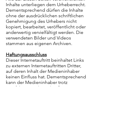
Inhalte unterliegen dem Urheberrecht.
Dementsprechend dürfen die Inhalte
ohne der ausdrücklichen schriftlichen
Genehmigung des Urhebers nicht
kopiert, bearbeitet, veröffentlicht oder
anderwertig vervielfältigt werden. Die
verwendeten Bilder und Videos
stammen
aus eigenen Archiven.
Haftungsausschluss
Dieser Internetauftritt beinhaltet Links
zu externen Internetauftritten Dritter,
auf deren Inhalt der Medieninhaber
keinen Einfluss hat. Dementsprechend
kann der Medieninhaber trotz
sorgfältiger und regelmäßiger
Prüfungen für die Inhalte der
entsprechenden Seiten keine
Verantwortung übernehmen. Für diese
Inhalte ist der Betreiber der jeweiligen
Website verantwortlich. Sollten
dennoch Rechtsverletzungen in
Verbindung mit einer der verlinkten