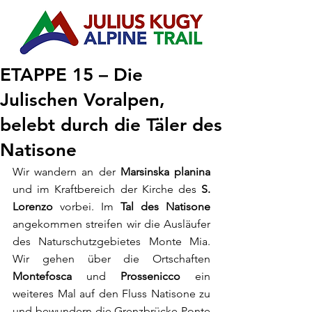
ETAPPE 15 – Die
Julischen Voralpen,
belebt durch die Täler des
Natisone
Wir wandern an der 
Marsinska planina 
und im
Kraftbereich der Kirche des 
S. 
Lorenzo
 vorbei. Im 
Tal des Natisone
angekommen streifen wir die Ausläufer 
des Naturschutzgebietes Monte Mia. 
Wir gehen über die Ortschaften 
Montefosca 
und 
Prossenicco
 ein 
weiteres Mal auf den Fluss Natisone zu 
und bewundern die Grenzbrücke Ponte 