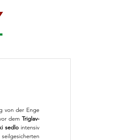
g von der Enge 
vor dem 
Triglav-
ki sedlo
 intensiv 
eilgesicherten 